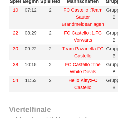
Spiel
Beginn
Spielfeld
Mannschaften
Grup
10
07:12
2
FC Castello :Team
Grup
Sauter
B
Brandmeldeanlagen
22
08:29
2
FC Castello :1.FC
Grup
Vorwärts
B
30
09:22
2
Team Pazanella:FC
Grup
Castello
B
38
10:15
2
FC Castello :The
Grup
White Devils
B
54
11:53
2
Hello Kitty:FC
Grup
Castello
B
Viertelfinale